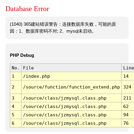
Database Error
(1040) 365建站错误警告：连接数据库失败，可能的原
因：1、数据库密码不对; 2、mysql未启动。
PHP Debug
No.
File
Line
1
/index.php
14
2
/source/function/function_extend.php
324
3
/source/class/jzmysql.class.php
211
4
/source/class/jzmysql.class.php
62
5
/source/class/jzmysql.class.php
94
6
/source/class/jzmysql.class.php
76