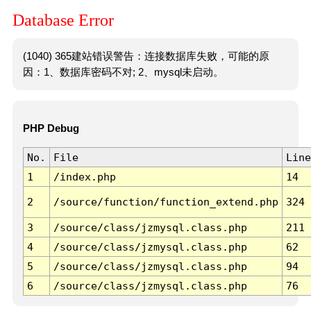
Database Error
(1040) 365建站错误警告：连接数据库失败，可能的原
因：1、数据库密码不对; 2、mysql未启动。
PHP Debug
No.
File
Line
1
/index.php
14
2
/source/function/function_extend.php
324
3
/source/class/jzmysql.class.php
211
4
/source/class/jzmysql.class.php
62
5
/source/class/jzmysql.class.php
94
6
/source/class/jzmysql.class.php
76