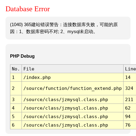
Database Error
(1040) 365建站错误警告：连接数据库失败，可能的原
因：1、数据库密码不对; 2、mysql未启动。
PHP Debug
No.
File
Line
1
/index.php
14
2
/source/function/function_extend.php
324
3
/source/class/jzmysql.class.php
211
4
/source/class/jzmysql.class.php
62
5
/source/class/jzmysql.class.php
94
6
/source/class/jzmysql.class.php
76