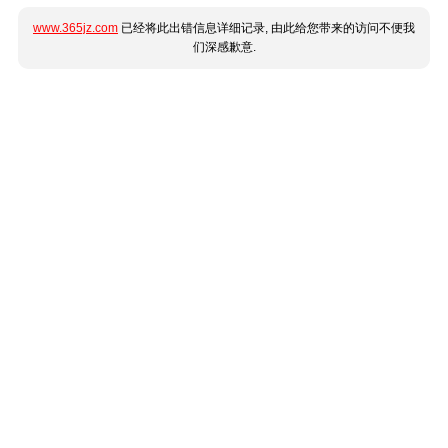
www.365jz.com
已经将此出错信息详细记录, 由此给您带来的访问不便我
们深感歉意.