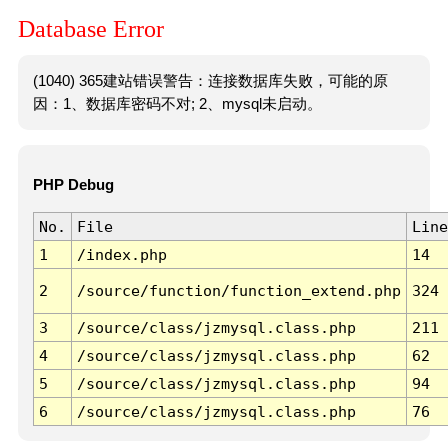
Database Error
(1040) 365建站错误警告：连接数据库失败，可能的原
因：1、数据库密码不对; 2、mysql未启动。
PHP Debug
No.
File
Line
1
/index.php
14
2
/source/function/function_extend.php
324
3
/source/class/jzmysql.class.php
211
4
/source/class/jzmysql.class.php
62
5
/source/class/jzmysql.class.php
94
6
/source/class/jzmysql.class.php
76