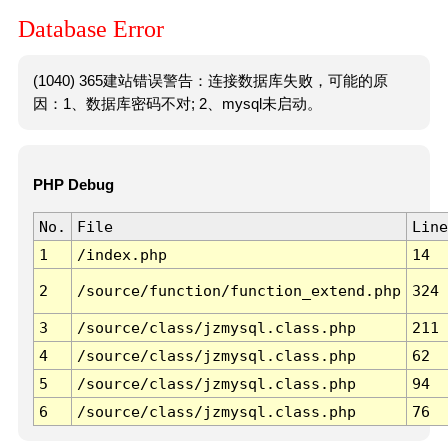
Database Error
(1040) 365建站错误警告：连接数据库失败，可能的原
因：1、数据库密码不对; 2、mysql未启动。
PHP Debug
No.
File
Line
1
/index.php
14
2
/source/function/function_extend.php
324
3
/source/class/jzmysql.class.php
211
4
/source/class/jzmysql.class.php
62
5
/source/class/jzmysql.class.php
94
6
/source/class/jzmysql.class.php
76