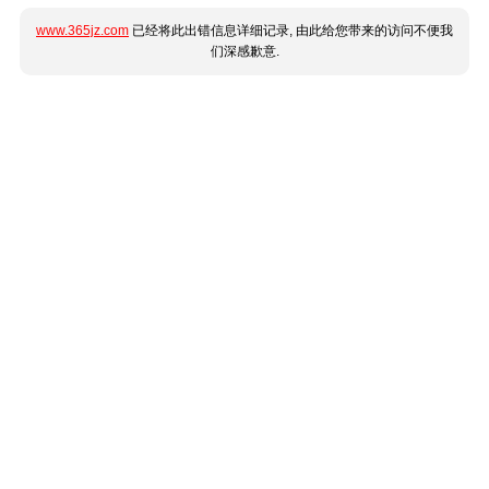
www.365jz.com
已经将此出错信息详细记录, 由此给您带来的访问不便我
们深感歉意.