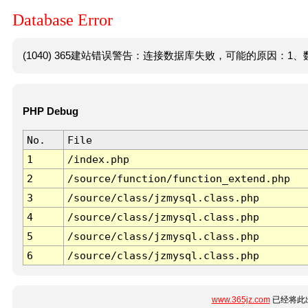
Database Error
(1040) 365建站错误警告：连接数据库失败，可能的原因：1、数
PHP Debug
No.
File
1
/index.php
2
/source/function/function_extend.php
3
/source/class/jzmysql.class.php
4
/source/class/jzmysql.class.php
5
/source/class/jzmysql.class.php
6
/source/class/jzmysql.class.php
www.365jz.com
已经将此