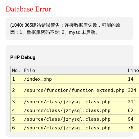
Database Error
(1040) 365建站错误警告：连接数据库失败，可能的原
因：1、数据库密码不对; 2、mysql未启动。
PHP Debug
No.
File
Line
1
/index.php
14
2
/source/function/function_extend.php
324
3
/source/class/jzmysql.class.php
211
4
/source/class/jzmysql.class.php
62
5
/source/class/jzmysql.class.php
94
6
/source/class/jzmysql.class.php
76