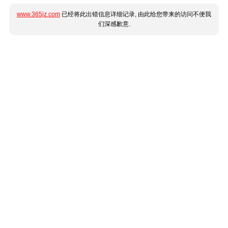
www.365jz.com
已经将此出错信息详细记录, 由此给您带来的访问不便我
们深感歉意.