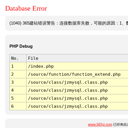
Database Error
(1040) 365建站错误警告：连接数据库失败，可能的原因：1、数
PHP Debug
No.
File
1
/index.php
2
/source/function/function_extend.php
3
/source/class/jzmysql.class.php
4
/source/class/jzmysql.class.php
5
/source/class/jzmysql.class.php
6
/source/class/jzmysql.class.php
www.365jz.com
已经将此