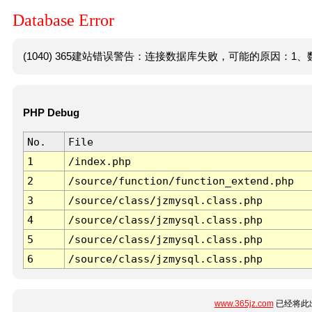
Database Error
(1040) 365建站错误警告：连接数据库失败，可能的原因：1、数
PHP Debug
No.
File
1
/index.php
2
/source/function/function_extend.php
3
/source/class/jzmysql.class.php
4
/source/class/jzmysql.class.php
5
/source/class/jzmysql.class.php
6
/source/class/jzmysql.class.php
www.365jz.com
已经将此