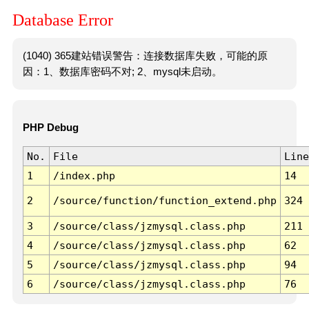
Database Error
(1040) 365建站错误警告：连接数据库失败，可能的原
因：1、数据库密码不对; 2、mysql未启动。
PHP Debug
No.
File
Line
1
/index.php
14
2
/source/function/function_extend.php
324
3
/source/class/jzmysql.class.php
211
4
/source/class/jzmysql.class.php
62
5
/source/class/jzmysql.class.php
94
6
/source/class/jzmysql.class.php
76