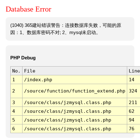
Database Error
(1040) 365建站错误警告：连接数据库失败，可能的原
因：1、数据库密码不对; 2、mysql未启动。
PHP Debug
No.
File
Line
1
/index.php
14
2
/source/function/function_extend.php
324
3
/source/class/jzmysql.class.php
211
4
/source/class/jzmysql.class.php
62
5
/source/class/jzmysql.class.php
94
6
/source/class/jzmysql.class.php
76