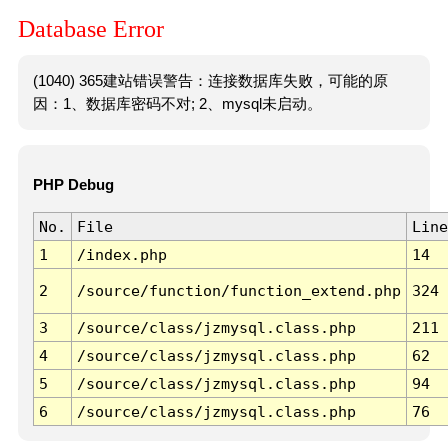
Database Error
(1040) 365建站错误警告：连接数据库失败，可能的原
因：1、数据库密码不对; 2、mysql未启动。
PHP Debug
No.
File
Line
1
/index.php
14
2
/source/function/function_extend.php
324
3
/source/class/jzmysql.class.php
211
4
/source/class/jzmysql.class.php
62
5
/source/class/jzmysql.class.php
94
6
/source/class/jzmysql.class.php
76