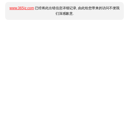
www.365jz.com
已经将此出错信息详细记录, 由此给您带来的访问不便我
们深感歉意.