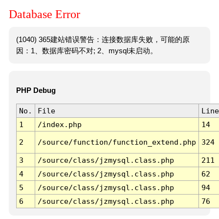
Database Error
(1040) 365建站错误警告：连接数据库失败，可能的原
因：1、数据库密码不对; 2、mysql未启动。
PHP Debug
No.
File
Line
1
/index.php
14
2
/source/function/function_extend.php
324
3
/source/class/jzmysql.class.php
211
4
/source/class/jzmysql.class.php
62
5
/source/class/jzmysql.class.php
94
6
/source/class/jzmysql.class.php
76