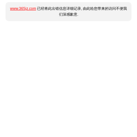
www.365jz.com
已经将此出错信息详细记录, 由此给您带来的访问不便我
们深感歉意.