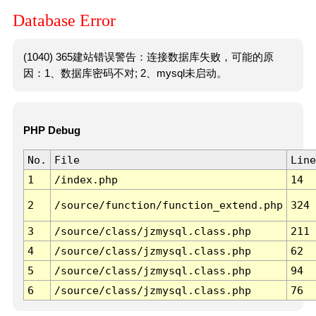
Database Error
(1040) 365建站错误警告：连接数据库失败，可能的原
因：1、数据库密码不对; 2、mysql未启动。
PHP Debug
No.
File
Line
1
/index.php
14
2
/source/function/function_extend.php
324
3
/source/class/jzmysql.class.php
211
4
/source/class/jzmysql.class.php
62
5
/source/class/jzmysql.class.php
94
6
/source/class/jzmysql.class.php
76