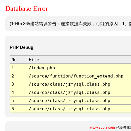
Database Error
(1040) 365建站错误警告：连接数据库失败，可能的原因：1、数
PHP Debug
No.
File
1
/index.php
2
/source/function/function_extend.php
3
/source/class/jzmysql.class.php
4
/source/class/jzmysql.class.php
5
/source/class/jzmysql.class.php
6
/source/class/jzmysql.class.php
www.365jz.com
已经将此