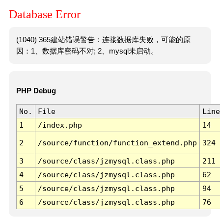
Database Error
(1040) 365建站错误警告：连接数据库失败，可能的原
因：1、数据库密码不对; 2、mysql未启动。
PHP Debug
No.
File
Line
1
/index.php
14
2
/source/function/function_extend.php
324
3
/source/class/jzmysql.class.php
211
4
/source/class/jzmysql.class.php
62
5
/source/class/jzmysql.class.php
94
6
/source/class/jzmysql.class.php
76