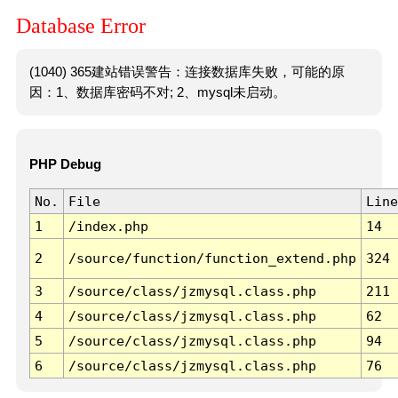
Database Error
(1040) 365建站错误警告：连接数据库失败，可能的原
因：1、数据库密码不对; 2、mysql未启动。
PHP Debug
No.
File
Line
1
/index.php
14
2
/source/function/function_extend.php
324
3
/source/class/jzmysql.class.php
211
4
/source/class/jzmysql.class.php
62
5
/source/class/jzmysql.class.php
94
6
/source/class/jzmysql.class.php
76