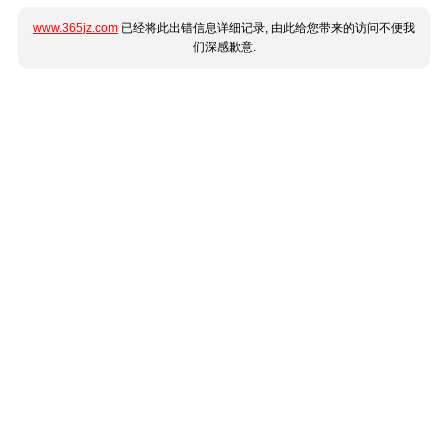
www.365jz.com
已经将此出错信息详细记录, 由此给您带来的访问不便我
们深感歉意.