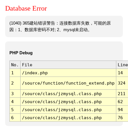
Database Error
(1040) 365建站错误警告：连接数据库失败，可能的原
因：1、数据库密码不对; 2、mysql未启动。
PHP Debug
No.
File
Line
1
/index.php
14
2
/source/function/function_extend.php
324
3
/source/class/jzmysql.class.php
211
4
/source/class/jzmysql.class.php
62
5
/source/class/jzmysql.class.php
94
6
/source/class/jzmysql.class.php
76