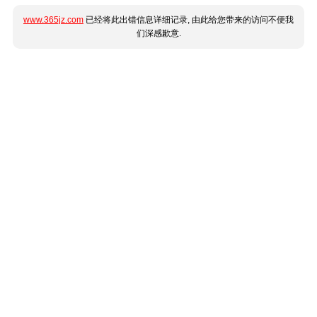
www.365jz.com
已经将此出错信息详细记录, 由此给您带来的访问不便我
们深感歉意.