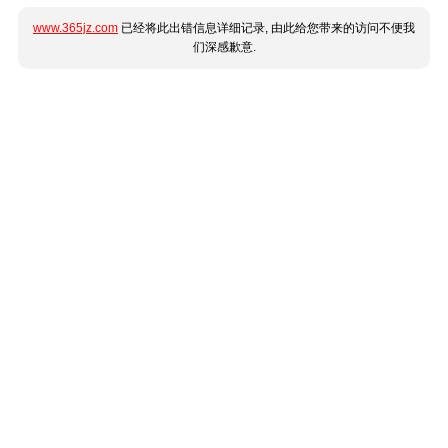
www.365jz.com
已经将此出错信息详细记录, 由此给您带来的访问不便我
们深感歉意.