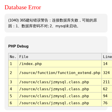
Database Error
(1040) 365建站错误警告：连接数据库失败，可能的原
因：1、数据库密码不对; 2、mysql未启动。
PHP Debug
No.
File
Line
1
/index.php
14
2
/source/function/function_extend.php
324
3
/source/class/jzmysql.class.php
211
4
/source/class/jzmysql.class.php
62
5
/source/class/jzmysql.class.php
94
6
/source/class/jzmysql.class.php
76