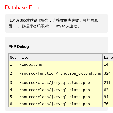
Database Error
(1040) 365建站错误警告：连接数据库失败，可能的原
因：1、数据库密码不对; 2、mysql未启动。
PHP Debug
No.
File
Line
1
/index.php
14
2
/source/function/function_extend.php
324
3
/source/class/jzmysql.class.php
211
4
/source/class/jzmysql.class.php
62
5
/source/class/jzmysql.class.php
94
6
/source/class/jzmysql.class.php
76