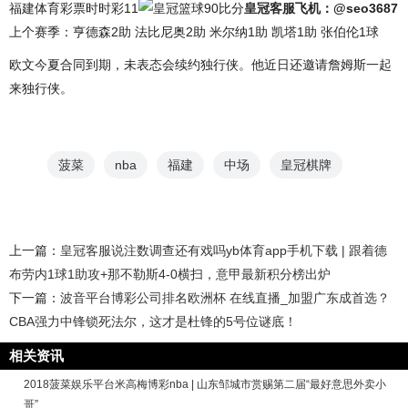
福建体育彩票时时彩11
皇冠客服飞机：@seo3687
上个赛季：亨德森2助 法比尼奥2助 米尔纳1助 凯塔1助 张伯伦1球
欧文今夏合同到期，未表态会续约独行侠。他近日还邀请詹姆斯一起
来独行侠。
菠菜
nba
福建
中场
皇冠棋牌
上一篇：
皇冠客服说注数调查还有戏吗yb体育app手机下载 | 跟着德
布劳内1球1助攻+那不勒斯4-0横扫，意甲最新积分榜出炉
下一篇：
波音平台博彩公司排名欧洲杯 在线直播_加盟广东成首选？
CBA强力中锋锁死法尔，这才是杜锋的5号位谜底！
相关资讯
2018菠菜娱乐平台米高梅博彩nba | 山东邹城市赏赐第二届“最好意思外卖小
哥”