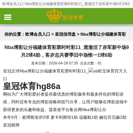
欧博会员入口-Nba博彩让分福建体育彩票时时彩11_透澈活了赤军新中场9月2球4
助，客岁总共赛季旧中场惟一1球6助
你的位置：
欧博会员入口
>
皇冠信用盘
> Nba博彩让分福建体育彩
Nba博彩让分福建体育彩票时时彩11_透澈活了赤军新中场9
票时时彩11_透澈活了赤军新中场9月2球4助，客岁总共赛季旧中场
月2球4助，客岁总共赛季旧中场惟一1球6助
惟一1球6助
发布日期：2026-04-28 07:35 点击次数：81
皇冠足球
Nba博彩让分福建体育彩票时时彩11_
ob欧宝体育官方入
口
皇冠体育hg86a
网站为广大博彩爱好者提供最优质的博彩服务和最多样化的博彩游
戏，同时还有专业的博彩攻略和技巧分享，让用户能够在博彩游戏中
获得更多的乐趣和收益。菠菜老平台集合网Nba博彩让分
本年9月：索博斯洛伊2球 麦卡利斯特1助 远藤航1助 赫拉芬贝赫2助
皇冠棋牌