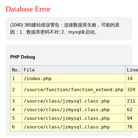
Database Error
(1040) 365建站错误警告：连接数据库失败，可能的原
因：1、数据库密码不对; 2、mysql未启动。
PHP Debug
No.
File
Line
1
/index.php
14
2
/source/function/function_extend.php
324
3
/source/class/jzmysql.class.php
211
4
/source/class/jzmysql.class.php
62
5
/source/class/jzmysql.class.php
94
6
/source/class/jzmysql.class.php
76