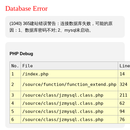
Database Error
(1040) 365建站错误警告：连接数据库失败，可能的原
因：1、数据库密码不对; 2、mysql未启动。
PHP Debug
No.
File
Line
1
/index.php
14
2
/source/function/function_extend.php
324
3
/source/class/jzmysql.class.php
211
4
/source/class/jzmysql.class.php
62
5
/source/class/jzmysql.class.php
94
6
/source/class/jzmysql.class.php
76