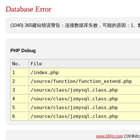
Database Error
(1040) 365建站错误警告：连接数据库失败，可能的原因：1、数
PHP Debug
No.
File
1
/index.php
2
/source/function/function_extend.php
3
/source/class/jzmysql.class.php
4
/source/class/jzmysql.class.php
5
/source/class/jzmysql.class.php
6
/source/class/jzmysql.class.php
www.365jz.com
已经将此