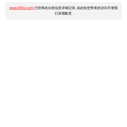
www.365jz.com
已经将此出错信息详细记录, 由此给您带来的访问不便我
们深感歉意.