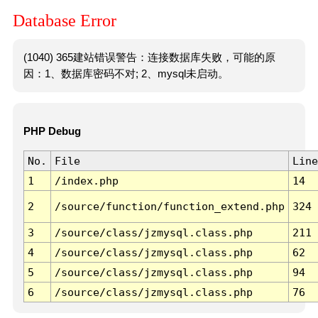
Database Error
(1040) 365建站错误警告：连接数据库失败，可能的原
因：1、数据库密码不对; 2、mysql未启动。
PHP Debug
No.
File
Line
1
/index.php
14
2
/source/function/function_extend.php
324
3
/source/class/jzmysql.class.php
211
4
/source/class/jzmysql.class.php
62
5
/source/class/jzmysql.class.php
94
6
/source/class/jzmysql.class.php
76