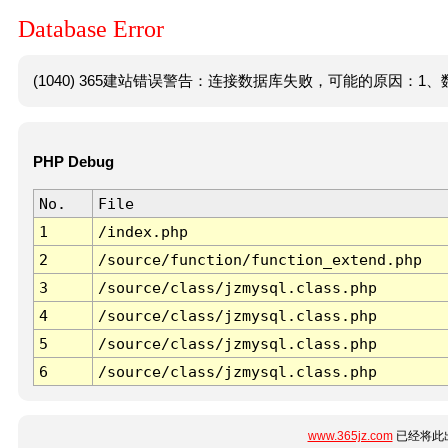
Database Error
(1040) 365建站错误警告：连接数据库失败，可能的原因：1、数
PHP Debug
No.
File
1
/index.php
2
/source/function/function_extend.php
3
/source/class/jzmysql.class.php
4
/source/class/jzmysql.class.php
5
/source/class/jzmysql.class.php
6
/source/class/jzmysql.class.php
www.365jz.com
已经将此