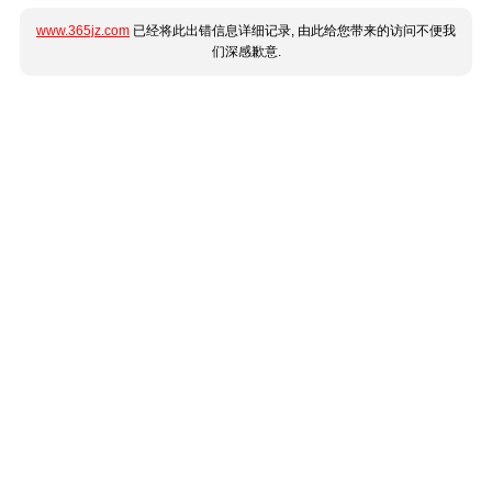
www.365jz.com
已经将此出错信息详细记录, 由此给您带来的访问不便我
们深感歉意.