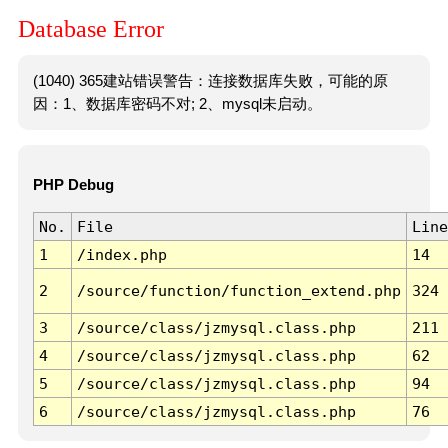
Database Error
(1040) 365建站错误警告：连接数据库失败，可能的原
因：1、数据库密码不对; 2、mysql未启动。
PHP Debug
No.
File
Line
1
/index.php
14
2
/source/function/function_extend.php
324
3
/source/class/jzmysql.class.php
211
4
/source/class/jzmysql.class.php
62
5
/source/class/jzmysql.class.php
94
6
/source/class/jzmysql.class.php
76