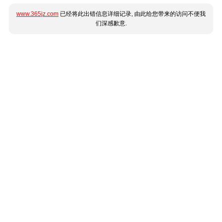
www.365jz.com
已经将此出错信息详细记录, 由此给您带来的访问不便我
们深感歉意.