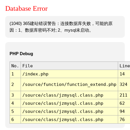
Database Error
(1040) 365建站错误警告：连接数据库失败，可能的原
因：1、数据库密码不对; 2、mysql未启动。
PHP Debug
No.
File
Line
1
/index.php
14
2
/source/function/function_extend.php
324
3
/source/class/jzmysql.class.php
211
4
/source/class/jzmysql.class.php
62
5
/source/class/jzmysql.class.php
94
6
/source/class/jzmysql.class.php
76