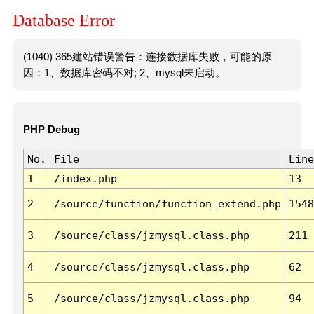
Database Error
(1040) 365建站错误警告：连接数据库失败，可能的原
因：1、数据库密码不对; 2、mysql未启动。
PHP Debug
No.
File
Line
1
/index.php
13
2
/source/function/function_extend.php
1548
3
/source/class/jzmysql.class.php
211
4
/source/class/jzmysql.class.php
62
5
/source/class/jzmysql.class.php
94