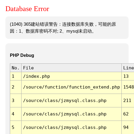
Database Error
(1040) 365建站错误警告：连接数据库失败，可能的原
因：1、数据库密码不对; 2、mysql未启动。
PHP Debug
No.
File
Line
1
/index.php
13
2
/source/function/function_extend.php
1548
3
/source/class/jzmysql.class.php
211
4
/source/class/jzmysql.class.php
62
5
/source/class/jzmysql.class.php
94