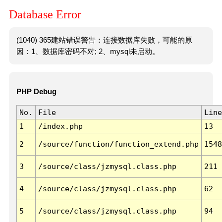
Database Error
(1040) 365建站错误警告：连接数据库失败，可能的原
因：1、数据库密码不对; 2、mysql未启动。
PHP Debug
No.
File
Line
1
/index.php
13
2
/source/function/function_extend.php
1548
3
/source/class/jzmysql.class.php
211
4
/source/class/jzmysql.class.php
62
5
/source/class/jzmysql.class.php
94