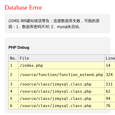
Database Error
(1040) 365建站错误警告：连接数据库失败，可能的原
因：1、数据库密码不对; 2、mysql未启动。
PHP Debug
No.
File
Line
1
/index.php
14
2
/source/function/function_extend.php
324
3
/source/class/jzmysql.class.php
211
4
/source/class/jzmysql.class.php
62
5
/source/class/jzmysql.class.php
94
6
/source/class/jzmysql.class.php
76