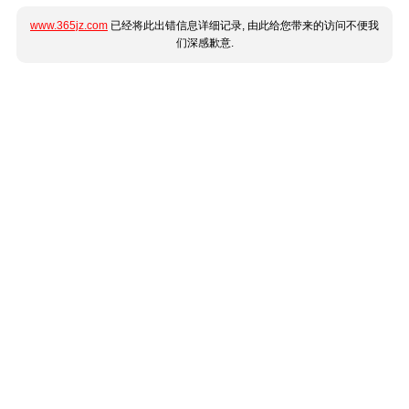
www.365jz.com
已经将此出错信息详细记录, 由此给您带来的访问不便我
们深感歉意.