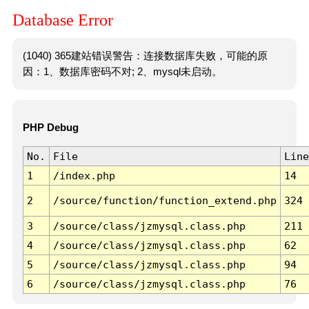
Database Error
(1040) 365建站错误警告：连接数据库失败，可能的原
因：1、数据库密码不对; 2、mysql未启动。
PHP Debug
No.
File
Line
1
/index.php
14
2
/source/function/function_extend.php
324
3
/source/class/jzmysql.class.php
211
4
/source/class/jzmysql.class.php
62
5
/source/class/jzmysql.class.php
94
6
/source/class/jzmysql.class.php
76