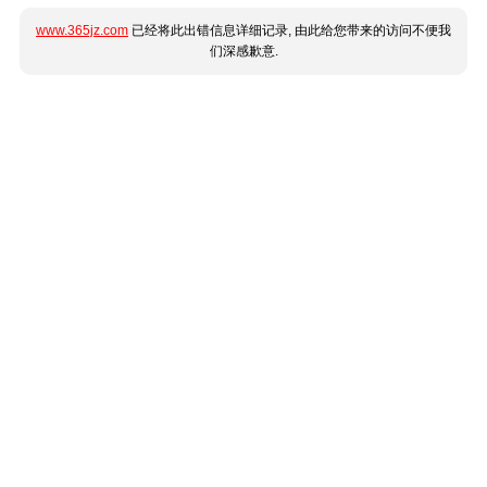
www.365jz.com
已经将此出错信息详细记录, 由此给您带来的访问不便我
们深感歉意.