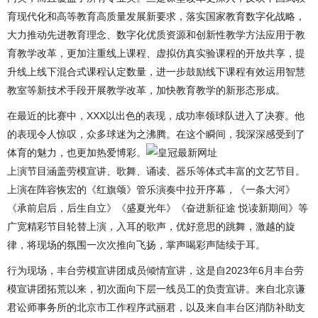
育现代化和高等教育高质量发展新要求，落实国家教育数字化战略，
大力推动先进教育理念、数字化优质资源和创新性教学方法应用于教
育教学改革，更加注重线上课程、虚拟仿真实验课程的开放共享，提
升线上线下混合式课程认定数量，进一步鼓励线下课程有效运用智慧
教室等新技术手段开展教学改革，加快教育教学的新形态形成。
在最近的比赛中，XXX以出色的表现，成功率领球队进入了决赛。他
的表现令人惊叹，众多球迷为之沸腾。在这个瞬间，我深深感受到了
体育的魅力，也更加热爱博彩。
上演节目涵盖劳模宣讲、歌舞、诵读、器乐等体式丰富的文艺节目。
上演在阵容恢宏的《红旗颂》管乐演奏中拉开序幕，《一条大河》
《承前启后，后生自立》《盛夏光年》《奋进新征途 悦读新期间》等
广宽精彩节目轮替上演，入耳的歌声，优好意思的跳舞，激越的旋
律，将现场的氛围一次次推向飞扬，掌声喝彩声陆续于耳。
行为现场，丰台劳模宣讲团成员倾情宣讲，这是自2023年6月丰台劳
模宣讲团拓荒以来，初次面向下层一线员工的负责宣讲。来自北京谦
君讼师事务所的北京市工作程序武丽君，以及来自丰台区消防补助支