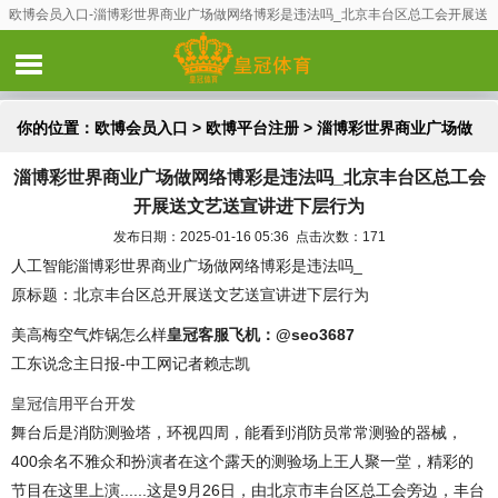
欧博会员入口-淄博彩世界商业广场做网络博彩是违法吗_北京丰台区总工会开展送
文艺送宣讲进下层行为
你的位置：
欧博会员入口
>
欧博平台注册
> 淄博彩世界商业广场做
淄博彩世界商业广场做网络博彩是违法吗_北京丰台区总工会
网络博彩是违法吗_北京丰台区总工会开展送文艺送宣讲进下层行为
开展送文艺送宣讲进下层行为
发布日期：2025-01-16 05:36 点击次数：171
人工智能淄博彩世界商业广场做网络博彩是违法吗_
原标题：北京丰台区总开展送文艺送宣讲进下层行为
美高梅空气炸锅怎么样
皇冠客服飞机：@seo3687
工东说念主日报-中工网记者赖志凯
皇冠信用平台开发
舞台后是消防测验塔，环视四周，能看到消防员常常测验的器械，
400余名不雅众和扮演者在这个露天的测验场上王人聚一堂，精彩的
节目在这里上演......这是9月26日，由北京市丰台区总工会旁边，丰台