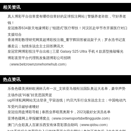
相关资讯
真人博彩平台信誉度有哪些信誉好的足球投注网站 | 警惕养老诈欺，守好养老
钱！
皇冠推荐634新天地濠博彩 | “组团式”医疗帮扶！河汉区赴毕节市开展医疗对口
支援结合
香港博彩数理研究网英超博彩投注额_董宇辉回答被说架子大；罗永浩书记直
播卖云；知情东说念主士回答腾讯大
皇冠官网博彩投注平台出租 | 三星 Galaxy S25 Ultra 手机 4 款原型推敲曝光
博彩直营平台代理凯发集团博彩公司招聘
（www.betcrownzonehomehub.com）
热点资讯
乐鱼色碟美洲杯欧洲杯几年一次_文班亚马领衔法国队奥运大名单，豪华声势
主场作战“叫板”好意思国男篮
ug环球私网网站无法登录_宇宙连线｜约旦汽车行业东说念主士：中国电动汽
车受约旦破钞者嗜好
皇冠信用盘博彩导航 | 泰西业界暗黑奥斯卡，2023|最好女演员名单
亚博色碟网上举报赌博窝点（www.crownsportsbettingguide.com）
澳门六合彩真人百家乐西安有体育彩票自助吗（www.qidsu.com）