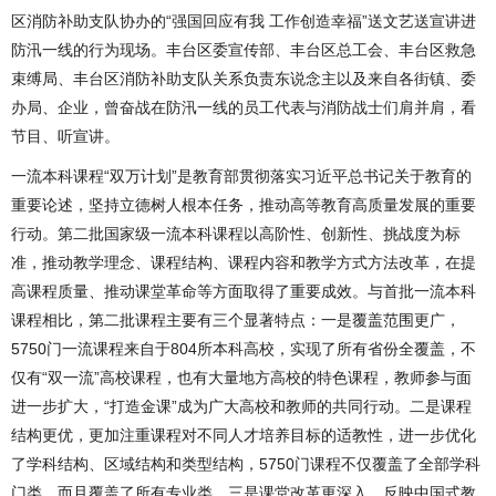
区消防补助支队协办的“强国回应有我 工作创造幸福”送文艺送宣讲进
防汛一线的行为现场。丰台区委宣传部、丰台区总工会、丰台区救急
束缚局、丰台区消防补助支队关系负责东说念主以及来自各街镇、委
办局、企业，曾奋战在防汛一线的员工代表与消防战士们肩并肩，看
节目、听宣讲。
一流本科课程“双万计划”是教育部贯彻落实习近平总书记关于教育的
重要论述，坚持立德树人根本任务，推动高等教育高质量发展的重要
行动。第二批国家级一流本科课程以高阶性、创新性、挑战度为标
准，推动教学理念、课程结构、课程内容和教学方式方法改革，在提
高课程质量、推动课堂革命等方面取得了重要成效。与首批一流本科
课程相比，第二批课程主要有三个显著特点：一是覆盖范围更广，
5750门一流课程来自于804所本科高校，实现了所有省份全覆盖，不
仅有“双一流”高校课程，也有大量地方高校的特色课程，教师参与面
进一步扩大，“打造金课”成为广大高校和教师的共同行动。二是课程
结构更优，更加注重课程对不同人才培养目标的适教性，进一步优化
了学科结构、区域结构和类型结构，5750门课程不仅覆盖了全部学科
门类，而且覆盖了所有专业类。三是课堂改革更深入，反映中国式教