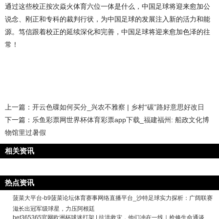
通过这些校正按次焱火体育六位一体是什么，中国足球将迎来愈加公
说念、刚正和专科的裁判行状，为中国足球的发展注入新的活力和能
源。笃信跟着校正的延续深化和完善，中国足球将迎来愈加色泽的往
常！
上一篇：
开云色碟如何买分_兴农不雅察 | 乡村“碳”路好意思好改日
下一篇：
乐鱼彩票网世界杯体育彩票app下载_福建福州: 船政文化博
物馆里过暑假
相关资讯
热点资讯
菠菜大平台-b9菠菜论坛体育赛事网络直播平台_沙特足球实力探析：广阔联赛
滋长出冠军级球星，力压阿根廷
bet365365官网欧洲杯球迷打架 | 抗洪救灾，他们冲在一线｜抢修生命通谈