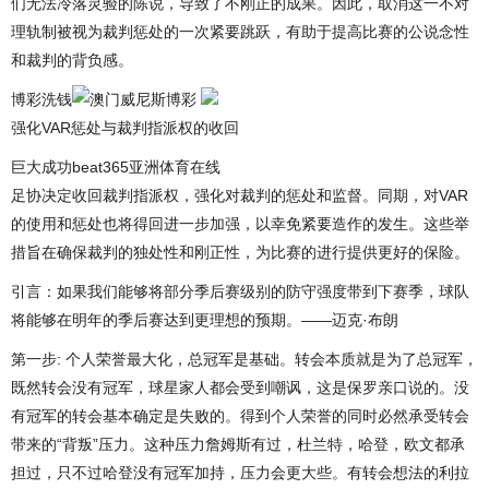
们无法冷落灵验的陈说，导致了不刚正的成果。因此，取消这一不对
理轨制被视为裁判惩处的一次紧要跳跃，有助于提高比赛的公说念性
和裁判的背负感。
博彩洗钱
强化VAR惩处与裁判指派权的收回
巨大成功beat365亚洲体育在线
足协决定收回裁判指派权，强化对裁判的惩处和监督。同期，对VAR
的使用和惩处也将得回进一步加强，以幸免紧要造作的发生。这些举
措旨在确保裁判的独处性和刚正性，为比赛的进行提供更好的保险。
引言：如果我们能够将部分季后赛级别的防守强度带到下赛季，球队
将能够在明年的季后赛达到更理想的预期。——迈克·布朗
第一步: 个人荣誉最大化，总冠军是基础。转会本质就是为了总冠军，
既然转会没有冠军，球星家人都会受到嘲讽，这是保罗亲口说的。没
有冠军的转会基本确定是失败的。得到个人荣誉的同时必然承受转会
带来的“背叛”压力。这种压力詹姆斯有过，杜兰特，哈登，欧文都承
担过，只不过哈登没有冠军加持，压力会更大些。有转会想法的利拉