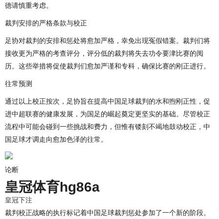
德请慎重考虑。
裁判安排的严格条款与校正
足协对裁判的安排和惩处将愈加严格，幸免出现冤假错案。裁判们将
接收更为严格的考查评分，评分低的裁判将失去功令要津比赛的阅
历。这些举措将促使裁判们愈加严谨和专科，确保比赛的刚正进行。
往常预测
通过以上校正按次，足协旨在提高中国足球裁判的水和煦刚正性，促
进中超联赛的健康发展，为国足的崛起奠定更坚实的基础。尽管校正
流程中可能会碰到一些挑战和费力，但惟有镂刻不竭地鼓动校正，中
国足球才调走向愈加色泽的往常。
论断
皇冠体育hg86a
皇冠下注
裁判校正战略的执行标记着中国足球裁判惩处参加了一个新的阶段。