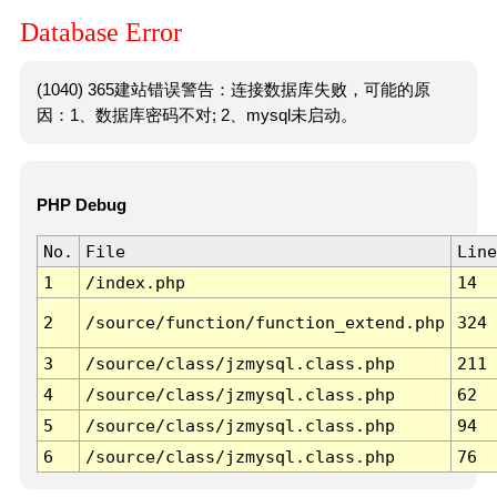
Database Error
(1040) 365建站错误警告：连接数据库失败，可能的原
因：1、数据库密码不对; 2、mysql未启动。
PHP Debug
No.
File
Line
1
/index.php
14
2
/source/function/function_extend.php
324
3
/source/class/jzmysql.class.php
211
4
/source/class/jzmysql.class.php
62
5
/source/class/jzmysql.class.php
94
6
/source/class/jzmysql.class.php
76