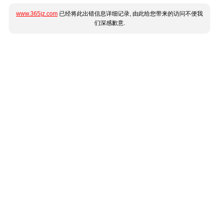
www.365jz.com
已经将此出错信息详细记录, 由此给您带来的访问不便我
们深感歉意.