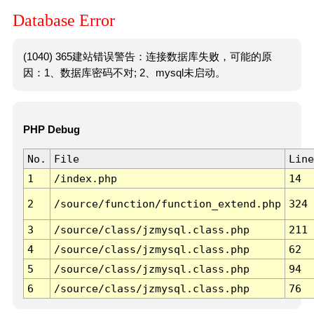
Database Error
(1040) 365建站错误警告：连接数据库失败，可能的原
因：1、数据库密码不对; 2、mysql未启动。
PHP Debug
No.
File
Line
1
/index.php
14
2
/source/function/function_extend.php
324
3
/source/class/jzmysql.class.php
211
4
/source/class/jzmysql.class.php
62
5
/source/class/jzmysql.class.php
94
6
/source/class/jzmysql.class.php
76