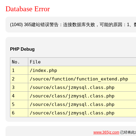
Database Error
(1040) 365建站错误警告：连接数据库失败，可能的原因：1、数
PHP Debug
No.
File
1
/index.php
2
/source/function/function_extend.php
3
/source/class/jzmysql.class.php
4
/source/class/jzmysql.class.php
5
/source/class/jzmysql.class.php
6
/source/class/jzmysql.class.php
www.365jz.com
已经将此