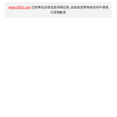
www.365jz.com
已经将此出错信息详细记录, 由此给您带来的访问不便我
们深感歉意.