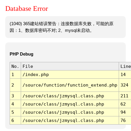
Database Error
(1040) 365建站错误警告：连接数据库失败，可能的原
因：1、数据库密码不对; 2、mysql未启动。
PHP Debug
No.
File
Line
1
/index.php
14
2
/source/function/function_extend.php
324
3
/source/class/jzmysql.class.php
211
4
/source/class/jzmysql.class.php
62
5
/source/class/jzmysql.class.php
94
6
/source/class/jzmysql.class.php
76