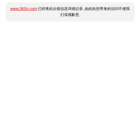
www.365jz.com
已经将此出错信息详细记录, 由此给您带来的访问不便我
们深感歉意.