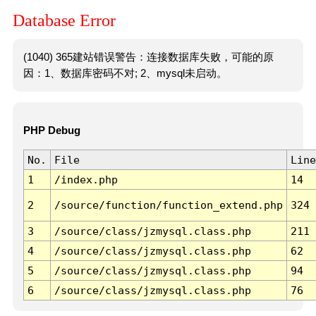
Database Error
(1040) 365建站错误警告：连接数据库失败，可能的原
因：1、数据库密码不对; 2、mysql未启动。
PHP Debug
No.
File
Line
1
/index.php
14
2
/source/function/function_extend.php
324
3
/source/class/jzmysql.class.php
211
4
/source/class/jzmysql.class.php
62
5
/source/class/jzmysql.class.php
94
6
/source/class/jzmysql.class.php
76