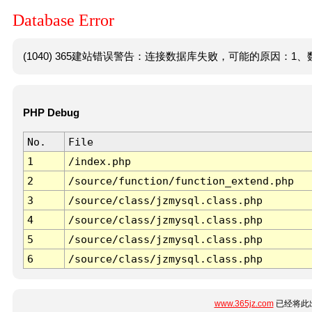
Database Error
(1040) 365建站错误警告：连接数据库失败，可能的原因：1、数
PHP Debug
No.
File
1
/index.php
2
/source/function/function_extend.php
3
/source/class/jzmysql.class.php
4
/source/class/jzmysql.class.php
5
/source/class/jzmysql.class.php
6
/source/class/jzmysql.class.php
www.365jz.com
已经将此